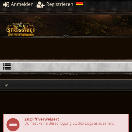
Anmelden
Registrieren
Zugriff verweigert
Du hast keine Berechtigung EQdkp Logs anzusehen.