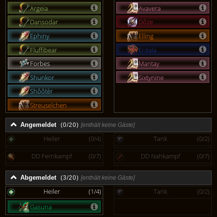
Argeia
Avavera
Dansodar
Dôze
Ephiny
Elling
Fluffibear
Erdala
Forbes
Mantay
Shunkor
Sixtynine
Shôôtèr
Streuselchen
Angemeldet
(0/20)
[enthält keine Gäste]
Heiler
(0/4)
Tank
(0/2)
DD Fernkampf
(0/7)
DD Nahkampf
(0/7)
Abgemeldet
(3/20)
[enthält keine Gäste]
Heiler
(1/4)
Tank
(0/2)
Gasuna