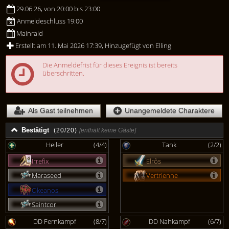
29.06.26, von 20:00 bis 23:00
Anmeldeschluss 19:00
Mainraid
Erstellt am 11. Mai 2026 17:39, Hinzugefügt von Elling
Die Anmeldefrist für dieses Ereignis ist bereits
überschritten.
Als Gast teilnehmen
Unangemeldete Charaktere
Bestätigt
(20/20)
[enthält keine Gäste]
Heiler
(4/4)
Tank
(2/2)
Irrefix
Elrôs
Maraseed
Vertrienne
Okeanos
Saintcor
DD Fernkampf
(8/7)
DD Nahkampf
(6/7)