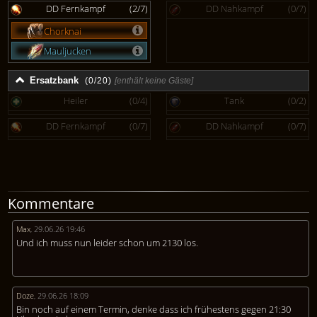
DD Fernkampf
(2/7)
DD Nahkampf
(0/7)
Chorknai
Mauljucken
Ersatzbank
(0/20)
[enthält keine Gäste]
Heiler
(0/4)
Tank
(0/2)
DD Fernkampf
(0/7)
DD Nahkampf
(0/7)
Kommentare
Max
,
29.06.26 19:46
Und ich muss nun leider schon um 2130 los.
Doze
,
29.06.26 18:09
Bin noch auf einem Termin, denke dass ich frühestens gegen 21:30