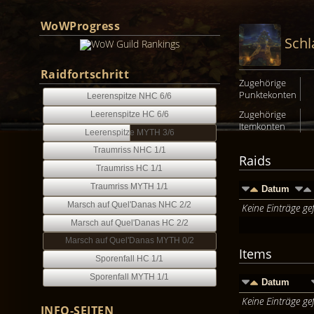
WoWProgress
Schl
Raidfortschritt
Zugehörige
Punktekonten
Leerenspitze NHC 6/6
Zugehörige
Leerenspitze HC 6/6
Itemkonten
Leerenspitze MYTH 3/6
Traumriss NHC 1/1
Raids
Traumriss HC 1/1
Traumriss MYTH 1/1
Datum
Marsch auf Quel'Danas NHC 2/2
Keine Einträge ge
Marsch auf Quel'Danas HC 2/2
Marsch auf Quel'Danas MYTH 0/2
Items
Sporenfall HC 1/1
Sporenfall MYTH 1/1
Datum
Keine Einträge ge
INFO-SEITEN