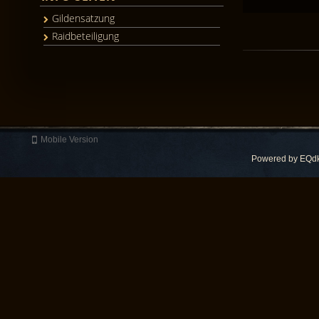
Gildensatzung
Raidbeteiligung
Mobile Version
Powered by
EQdk