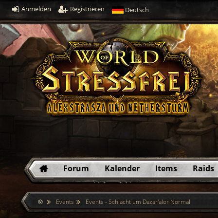
Anmelden
Registrieren
Deutsch
Forum
Kalender
Items
Raids
Events
Events - Schlacht um Dazar'alor Normal