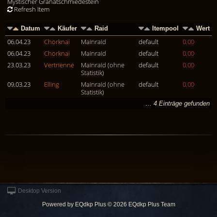
Mystischer Granatschmiedestein
Refresh Item
Datum
Käufer
Raid
Itempool
Wert
06.04.23
Chorknai
Mainraid
default
0.00
06.04.23
Chorknai
Mainraid
default
0.00
23.03.23
Vertrienne
Mainraid (ohne
default
0.00
Statistik)
09.03.23
Elling
Mainraid (ohne
default
0.00
Statistik)
... 4 Einträge gefunden
Desktop Version
Powered by
EQdkp Plus
© 2026 EQdkp Plus Team