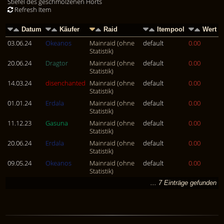
Stiefel des geschmolzenen Horts
Refresh Item
Datum
Käufer
Raid
Itempool
Wert
03.06.24
Okeanos
Mainraid (ohne
default
0.00
Statistik)
20.06.24
Dragtor
Mainraid (ohne
default
0.00
Statistik)
14.03.24
disenchanted
Mainraid (ohne
default
0.00
Statistik)
01.01.24
Erdala
Mainraid (ohne
default
0.00
Statistik)
11.12.23
Gasuna
Mainraid (ohne
default
0.00
Statistik)
20.06.24
Erdala
Mainraid (ohne
default
0.00
Statistik)
09.05.24
Okeanos
Mainraid (ohne
default
0.00
Statistik)
... 7 Einträge gefunden