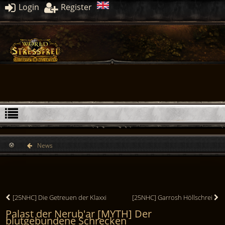
Login
Register
News
[25NHC] Die Getreuen der Klaxxi
[25NHC] Garrosh Höllschrei
Palast der Nerub'ar [MYTH] Der
blutgebundene Schrecken