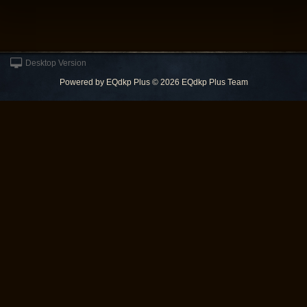
Desktop Version
Powered by
EQdkp Plus
© 2026 EQdkp Plus Team